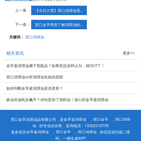
上一条 ：
【今日大雪】营口润滑油系...
下一条 ：
营口金孚带您了解润滑油的...
关键词：
营口润滑油
相关资讯
更多>>
金孚嘉润滑油属于危险品？如果您还这样认为，就OUT了！
营口润滑油分析润滑油失效的原因
如何判断金孚嘉润滑油是否变质？
换油后油耗反飙升？你怕是加了假机油！放心的金孚嘉润滑油
营口金孚润滑油品有限公司，是
金孚嘉润滑油
，
营口金孚
，
营口润滑
油
的专业供应商，咨询电话：13352316755
更多有关
金孚嘉润滑油
，
营口金孚
，
营口润滑油
的信息请扫描二维
码，一键生成APP